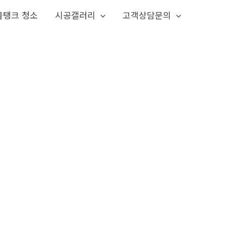
물탱크 청소
시공갤러리
고객상담문의