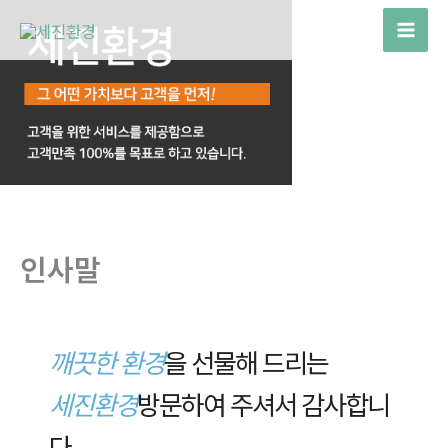
콘
텐
츠
로
건
너
뛰
기
인사말
깨끗한 환경
을 선물해 드리는
세진환경
방문하여 주셔서 감사합니
다.