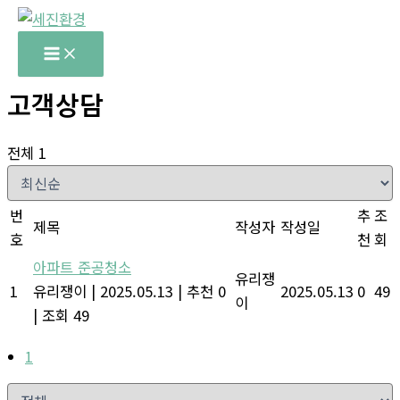
콘
텐
츠
로
고객상담
건
너
전체 1
뛰
기
번
추
조
제목
작성자
작성일
호
천
회
아파트 준공청소
유리쟁
1
유리쟁이
|
2025.05.13
|
추천 0
2025.05.13
0
49
이
|
조회 49
1