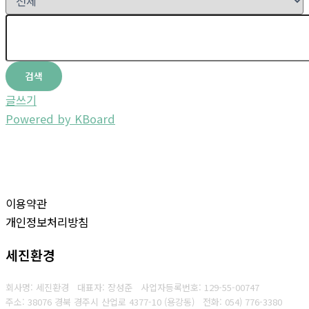
검색
글쓰기
Powered by KBoard
이용약관
개인정보처리방침
세진환경
회사명: 세진환경 대표자: 장성준
사업자등록번호: 129-55-00747
주소: 38076 경북 경주시 산업로 4377-10 (용강동)
전화: 054) 776-3380